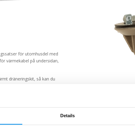
ingssatser för utomhusdel med
för värmekabel på undersidan,
rmt dräneringskit, så kan du
 utan att öppna värmepumpen,
Details
m