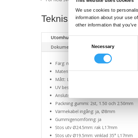
This website uses cookies
We use cookies to personalis
Teknisk information
information about your use of
other information that you’ve
Utomhusdel Ø38mm
Detta ingå
Consent
Necessary
Selection
Dokument
Färg: mörkgrå
Material: komposit
Mått: L:81 Ø50mm
UV beständig: ja
Anslutning: Ø38mm Ø1 1/2 tum
Packning gummi: 2st, 1.50 och 2.50mm
Värmekabel ingång: ja, Ø8mm
Gummigenomföring: ja
Stos utv Ø24.5mm: rak L17mm
Stos utv Ø19.5mm: vinklad 35° L17mm