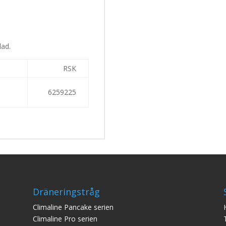
lad.
RSK
6259225
Dräneringstråg
Climaline Pan
cake serien
Climaline Pro serien