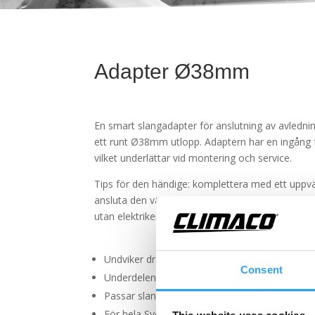
Adapter Ø38mm
En smart slangadapter för anslutning av avledn
ett runt Ø38mm utlopp. Adaptern har en ingång 
vilket underlättar vid montering och service.
Tips för den händige: komplettera med ett uppvä
ansluta den värmekabeln till ett jordat eluttag
utan elektrikern.
Undviker dragning av värmekabel inuti utedel
Consent
Underdelen snyggt vinklad
Passar slang med invändig mått 20 och 25m
För hela Sverige – funktionstest till -34C