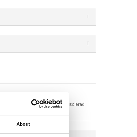
till -34
°. Slangen som används är isolerad
About