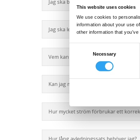
Jag ska bara leda bort vattnet 2m - be
This website uses cookies
We use cookies to personalis
information about your use of
Jag ska leda bort kondensatet till ett 
other information that you’ve
Consent
Necessary
Selection
Vem kan installera dräneringstråget?
Kan jag montera dräneringstråget själ
Hur mycket ström förbrukar ett korrek
Hur lång avledningssats behöver jag?