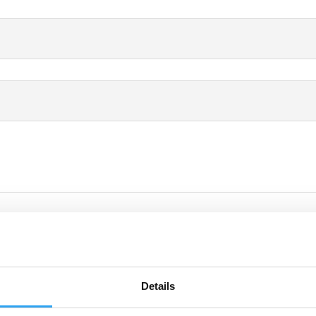
ngssatser, de finns från 1-12m längd och framtagna för att klara ned 
abel.
Details