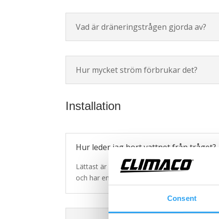
Vad är dräneringstrågen gjorda av?
Hur mycket ström förbrukar det?
Installation
Hur leder jag bort vattnet från tråget?
Lättast är att använda våra uppvärmda avledni
och har en termostatstyrd lågeffekts-värmek
Consent