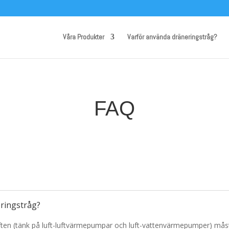
Våra Produkter
Varför använda dräneringstråg?
FAQ
eringstråg?
ften (tänk på luft-luftvärmepumpar och luft-vattenvärmepumper) må