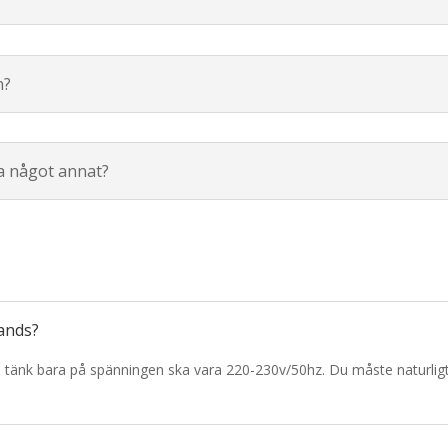
n?
da något annat?
ands?
 tänk bara på spänningen ska vara 220-230v/50hz. Du måste naturligtvi