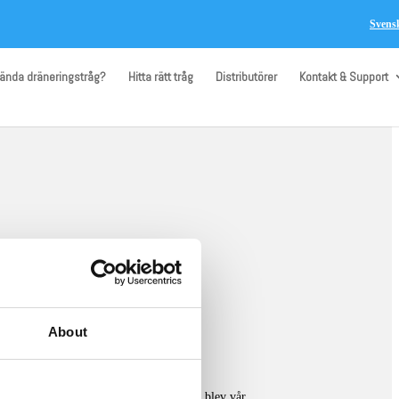
Svens
vända dräneringstråg?
Hitta rätt tråg
Distributörer
Kontakt & Support
About
7 och 2012 gick vi över till plast. 2015 blev vår