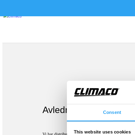
Avledning av kondensa
Consent
This website uses cookies
Vi har distribuerat montagematerial till kyl- & värme