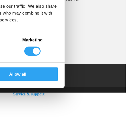
se our traffic. We also share
% av de produkter vi säljer.
ers who may combine it with
 services.
Marketing
Allow all
Service & support
Hitta distributör
Tekniska dokument
Instruktionsfilmer
Om oss