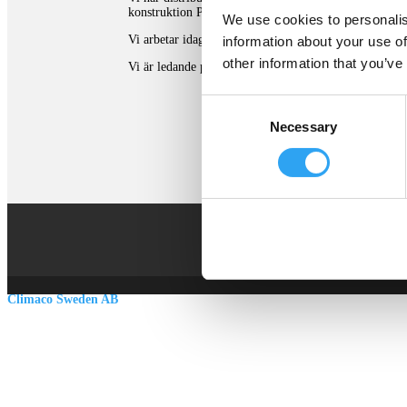
konstruktion Pancake patenterat.
We use cookies to personalis
Vi arbetar idag i huvudsak med avledning av kondensat
information about your use of
other information that you’ve
Vi är ledande på den Nordiska marknaden och våra lösni
Consent
Necessary
Selection
Climaco Sweden AB
Email:
info@climaco.com
Website:
climaco.com
Kristianstad, Sweden