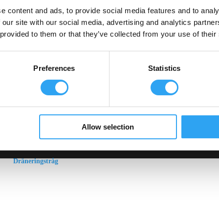
e content and ads, to provide social media features and to analy
 från klimatanläggningar. Vi konstruerar och äger produktionsverktygen till 80
 our site with our social media, advertising and analytics partn
 provided to them or that they’ve collected from your use of their
ngar säljs i ett tiotal länder i Europa.
Preferences
Statistics
Allow selection
Dräneringstråg
Climaline Pan
cake serien
Climaline Pro serien
Climaline Avledningskit
Climaline Tillbehör