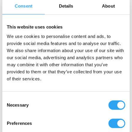
Material värmekabel: Nickel Krom / Koppar
Consent
Details
About
Nickel
Karaktär: extremt flexibel, min böjradie 25mm
This website uses cookies
Mått: kabel Ø6mm, ändmuff Ø8,1mm
Varmkabel, längd: 1,5 – 2,5 och 3,5m
We use cookies to personalise content and ads, to
Kallkabel: längd 1m
provide social media features and to analyse our traffic.
Termostat: finns ej
We also share information about your use of our site with
our social media, advertising and analytics partners who
Elektrisk anslutning: 220-240 volt/50 Hz
may combine it with other information that you’ve
Effekt: 50W/m
provided to them or that they’ve collected from your use
Gummigenomföring: Ja, monterad
of their services.
Kapslingsklass: IPX7
CE, REACH, test certifikat.
Design: Climaco
Consent
Produktion: Indien.
Necessary
Selection
Se produktblad för kompletterande information.
Preferences
Längd