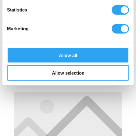
Artikel
RSK
varmkabel
Statistics
3090-HEAT-015
1,5 meter
Marketing
3090-HEAT-025
2,5 meter
3090-HEAT-035
3,5 meter
Allow all
Allow selection