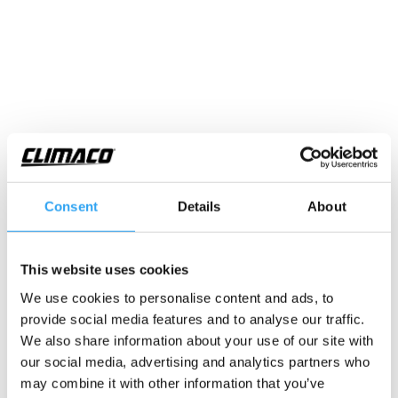
Vinkel 45° för dränsystem
rör Ø20/25/32
Consent
Details
About
Castels skarvkoppling 45° vinkel för styva
dräneringsrör, i kondensatsystem 20. För användning
This website uses cookies
med dräneringsrör med utvändig mått Ø20mm.
Används i kondensatsystem, utan tryck. Fördelar är bl a
We use cookies to personalise content and ads, to
att det är enkelt säkerställa rätt fall samt att o-ringarna
provide social media features and to analyse our traffic.
är monterade i delarna. Flexibelt system, många
We also share information about your use of our site with
möjligheter. Vid dragning utomhus för avledning från
our social media, advertising and analytics partners who
värmetråg, rekommenderas termostatstyrd
may combine it with other information that you’ve
värmekabel med max effekt 20w/m.