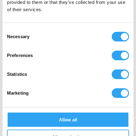
provided to them or that they’ve collected from your use
of their services.
Vi rekommenderar avgradning av rörets kant innan
sammansättning.
Consent
Teknisk information
Necessary
Selection
Preferences
Vinkel 45° för dränsystem rör Ø20
Vinkel 45° för dränsystem rör Ø25
Statistics
Vinkel 45° för dränsystem rör Ø32
Passar följande
Marketing
Detta ingår
Dokument
Allow all