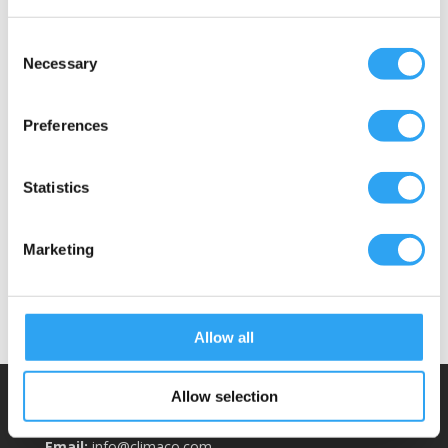
Consent
Necessary
Selection
PVC rör Ø20
PVC rör Ø25
Preferences
PVC rör Ø32
Passar följande
Statistics
Detta ingår
Dokument
Marketing
Allow all
Allow selection
Climaco Sweden AB
Email:
info@climaco.com