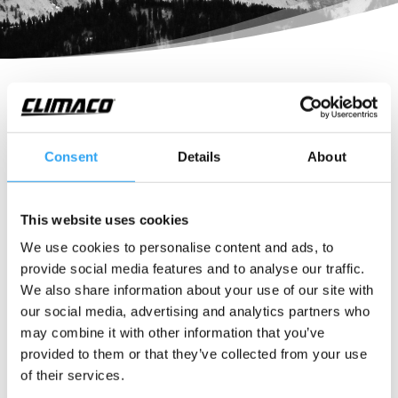
Dräneringsrör PVC vit Ø20/25/32
Styva dräneringsrör för kondensatsystem Ø20/25 eller
Consent
Details
About
32. För användning med passdelar med invändig mått
Ø20/25 eller 32mm. Används inumhus för avledning av
kondensat, utan tryck.
This website uses cookies
Fördelar är att det är enkelt säkerställa rätt fall.
We use cookies to personalise content and ads, to
provide social media features and to analyse our traffic.
Flexibelt system, många möjligheter.
We also share information about your use of our site with
Brett system av övergångar
our social media, advertising and analytics partners who
Vi rekommenderar avgradning av rörets kant innan
may combine it with other information that you’ve
sammansättning.
provided to them or that they’ve collected from your use
of their services.
Teknisk information