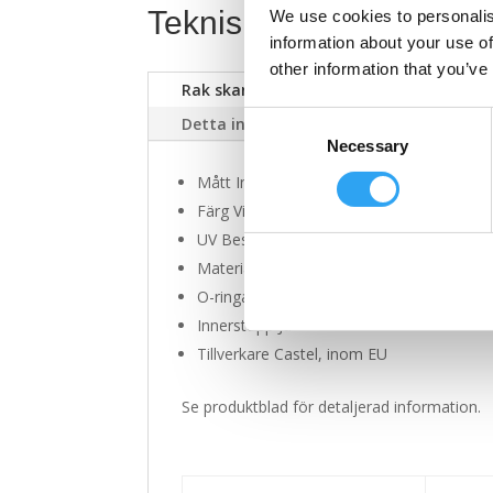
Teknisk information
We use cookies to personalis
information about your use of
other information that you’ve
Rak skarv för dränsystem 20
Pa
Consent
Detta ingår
Dokument
Necessary
Selection
Mått Invändigt Ø20mm
Färg Vit, RAL9010
UV Beständig Ja
Material Stöttålig, blyfri PVC
O-ringar Ja, monterade
Innerstopp Ja
Tillverkare Castel, inom EU
Se produktblad för detaljerad information.