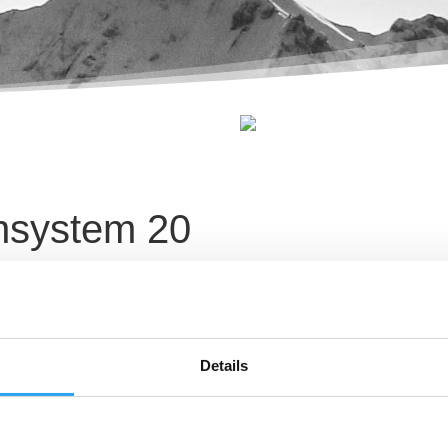
änsystem 20
ndensatsystem 20. För
ått Ø20mm. Används i
det är enkelt säkerställa rätt
 Flexibelt system, många
 från värmetråg,
Details
d max effekt 20w/m.
nan sammansättning.