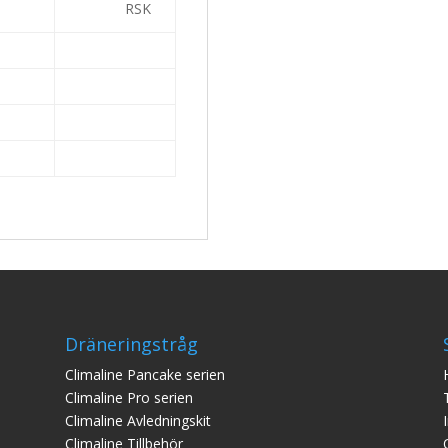
RSK
Dräneringstråg
Climaline Pan
cake serien
Climaline Pro serien
Climaline Avledningskit
Climaline Tillbehör