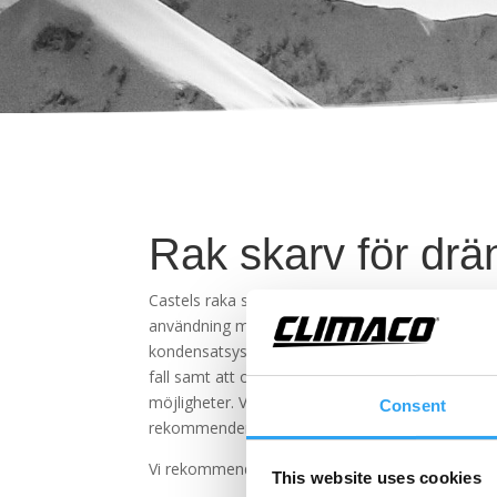
Rak skarv för dr
Castels raka skarv för styva dräneringsrör, i ko
användning med dräneringsrör med utvändig m
kondensatsystem, utan tryck. Fördelar är bl a att 
fall samt att o-ringarna är monterade i delarna.
möjligheter. Vid dragning utomhus för avledning
Consent
rekommenderas termostatstyrd värmekabel me
Vi rekommenderar avgradning av rörets kant in
This website uses cookies