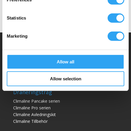
Statistics
Marketing
Climaco Sweden AB
Email:
info@climaco.com
Allow all
Website:
climaco.com
Kristianstad, Sweden
Allow selection
Dräneringstråg
Climaline Pan
cake serien
Climaline Pro serien
Climaline Avledningskit
Climaline Tillbehör