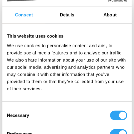
Gummigenomföring för värmekabel,
svart
Consent
Details
About
Detta ingår
Passar följande utedelar / slangar
This website uses cookies
Dokument
We use cookies to personalise content and ads, to
provide social media features and to analyse our traffic.
• Passar värmekabel 5-6mm
We also share information about your use of our site with
• För tätning av 8mm hål
our social media, advertising and analytics partners who
may combine it with other information that you’ve
• Original ClimaLine adaptrar och
provided to them or that they’ve collected from your use
värmekablar
of their services.
En Climaco konstruktion
Consent
Necessary
Selection
Artikel-nummer
RSK nummer
360-13-15
6259238
Preferences