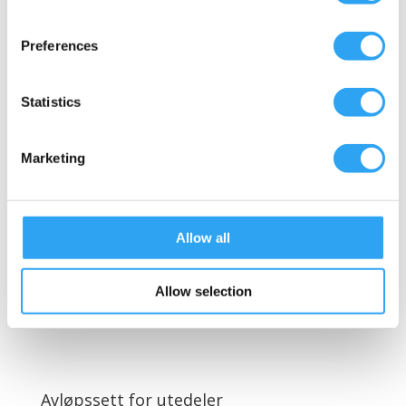
Det er viktig at disse settene ikke brukes i
varmepumpedrift, spesielt ikke under +2 °C, da det
Preferences
kalde trekket fra viften i utendørsenheten utgjør en
risiko for å fryse ikke bare avløpssettet, men også
Statistics
utedelen.
Marketing
Avløpssett for brett uten oppvarming
Allow all
For brett uten oppvarming for å lede vekk kondens.
Passer til alle brett med Ø 20 mm slangeadapter. Disse
er tilgjengelig i lengder fra 1 til 12 m og har blant annet
Allow selection
veggfeste og slangeklemmer.
Avløpssett for utedeler