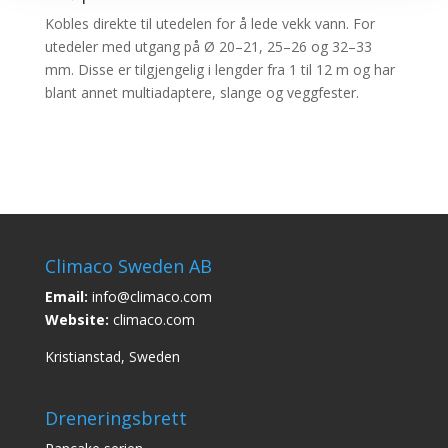
Kobles direkte til utedelen for å lede vekk vann. For
utedeler med utgang på Ø 20–21, 25–26 og 32–33
mm. Disse er tilgjengelig i lengder fra 1 til 12 m og har
blant annet multiadaptere, slange og veggfester.
Climaco Sweden AB
Email:
info@climaco.com
Website:
climaco.com
Kristianstad, Sweden
Dreneringsbrett