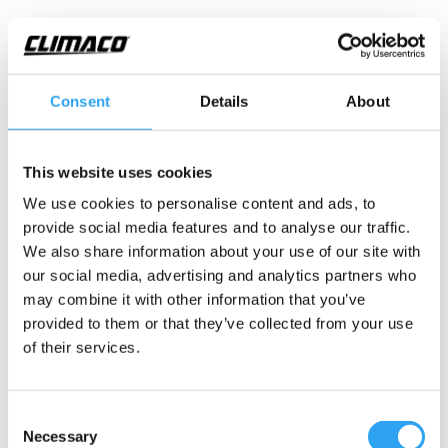
Varmesett for utedeler
Kobles direkte til utedelen for å lede vekk vann. Passer
til alle varmepumper med utedel med utgang på Ø 20–
Consent
Details
About
21, 25–26 og 32–33 mm. Brettene er tilgjengelig i
lengder fra 1 til 12 m og har blant annet isolerte
slanger og termostatstyrte varmekabler.
This website uses cookies
We use cookies to personalise content and ads, to
provide social media features and to analyse our traffic.
We also share information about your use of our site with
Avløpssett for klimaanlegg
our social media, advertising and analytics partners who
og bassengvarmepumpe
may combine it with other information that you’ve
provided to them or that they’ve collected from your use
Hvis du har klimaanlegg eller bassengvarmepumpe
of their services.
som bare brukes når det er varmt ute, trenger du bare
et enkelt sett med slange, overganger og veggfester.
Settene nedenfor har hverken oppvarming eller
Consent
isolering av slangen, da det er unødvendig.
Necessary
Selection